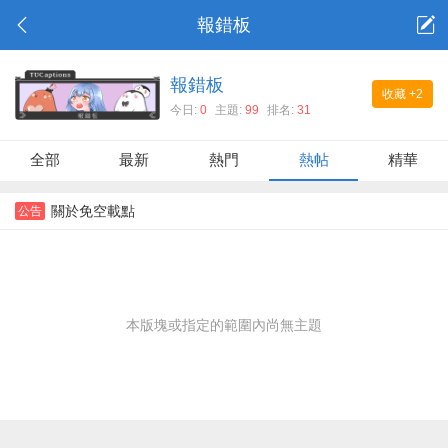
報錯板
報錯板
收藏
+2
今日:
0
主題:
99
排名:
31
全部
最新
熱門
熱帖
精華
關於免空載點
公告
本版塊或指定的範圍內尚無主題