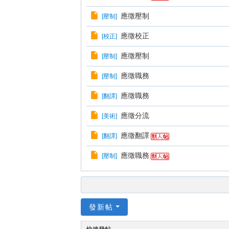
應徵壓制
[
壓制
]
應徵校正
[
校正
]
應徵壓制
[
壓制
]
應徵職務
[
壓制
]
應徵職務
[
翻譯
]
應徵分流
[
美術
]
應徵翻譯
[
翻譯
]
應徵職務
[
壓制
]
發新帖