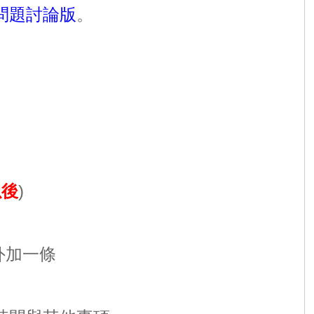
問題討論版
。
以後
)
外加一條