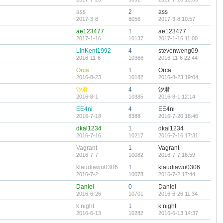
ass
2
ass
2017-3-8
8056
2017-3-8 10:57
ae123477
1
ae123477
2017-1-16
10137
2017-1-16 11:00
LinKent1992
4
stevenweng09
2016-11-6
10366
2016-11-6 22:44
Orca
1
Orca
2016-8-23
10182
2016-8-23 19:04
汐君
4
汐君
2016-8-1
10385
2016-8-1 12:14
EE4ni
4
EE4ni
2016-7-18
8388
2016-7-20 18:46
dkal1234
1
dkal1234
2016-7-16
10217
2016-7-16 17:31
Vagrant
1
Vagrant
2016-7-7
10082
2016-7-7 16:59
klaudiawu0306
1
klaudiawu0306
2016-7-2
10078
2016-7-2 17:44
Daniel
0
Daniel
2016-6-26
10701
2016-6-26 11:34
k.night
1
k.night
2016-6-13
10282
2016-6-13 14:37