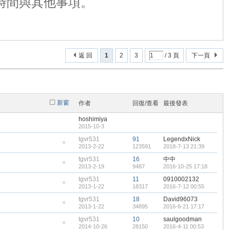
時間與其他事項。
返 回
1
2
3
/ 3 頁
下一頁
新窗
作者
回復/查看
最後發表
hoshimiya
2015-10-3
tgvr531
91
LegendxNick
2013-2-22
123591
2018-7-13 21:39
隱
藏
tgvr531
16
中中
置
2013-2-19
9487
2016-10-25 17:18
頂
隱
帖
藏
tgvr531
11
0910002132
置
2013-1-22
18317
2016-7-12 00:55
頂
隱
帖
藏
tgvr531
18
David96073
置
2013-1-22
34895
2016-6-21 17:17
頂
隱
帖
藏
tgvr531
10
saulgoodman
置
2014-10-26
28150
2016-4-11 00:53
頂
隱