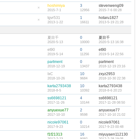
帖
藏
hoshimiya
3
stevenweng09
置
2015-7-1
12956
2015-7-6 00:28
頂
隱
帖
藏
tgvr531
1
hotaru1827
置
2013-1-22
16611
2013-5-19 21:28
頂
隱
帖
藏
置
頂
夏目千
0
夏目千
帖
2020-5-13
10000
2020-5-13 16:38
et90
0
et90
2019-5-14
11256
2019-5-14 22:56
partment
0
partment
2018-12-19
13437
2018-12-19 23:16
IxC
10
zxyz2953
2018-10-26
9684
2018-10-30 22:38
karta2793438
10
karta2793438
2018-8-5
10392
2018-8-6 20:23
ss6698121
4
ss6698121
2017-11-26
10144
2017-11-28 08:50
anyuexue77
2
anyuexue77
2017-10-10
9598
2017-10-10 21:02
nicole97061
0
nicole97061
2017-9-23
10214
2017-9-23 00:48
f1f21313
16
miyuyaen112130
2017-7-23
9092
2017-7-28 19:05