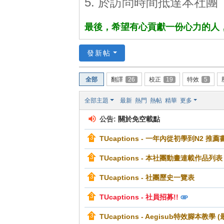
5. 於訪問時間抵達本社團
最後，希望有心貢獻一份心力的人，不要怯
發新帖
全部
翻譯
26
校正
19
特效
5
全部主題
最新
熱門
熱帖
精華
更多
公告:
關於免空載點
TUcaptions - 一年內從初學到N2 推
TUcaptions - 本社團動畫連載作品列表
TUcaptions - 社團歷史一覽表
TUcaptions - 社員招募!!
TUcaptions - Aegisub特效腳本教學 (