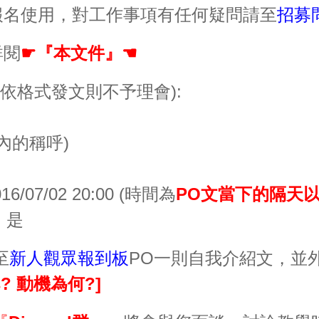
報名使用，對工作事項有任何疑問請至
招募
詳閱
☛『
本文件
』☚
未依格式發文則不予理會):
內的稱呼)
16/07/02 20:00 (時間為
PO文當下的隔天
：
是
至
新人觀眾報到板
PO一則自我介紹文，並
s? 動機為何?]