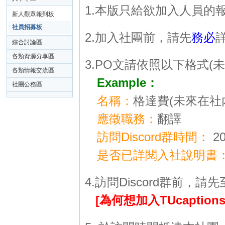
ap
1.本版只給欲加入人員的
新人觀眾報到板
tio
社員招募板
2.加入社團前，請先
務必
ns
綜合討論區
各類資源分享區
3.PO文請依照以下格式(
各類情報交流區
Example：
社團公務區
名稱：
格達費(未來在社
應徵職務：
翻譯
訪問Discord群時間：
20
是否已詳閱入社說明書
4.訪問Discord群前，請先
[為何想加入TUcaption