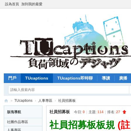
設為首頁
加到我的最愛
門戶
TUcaptions
TUcaptions即時聊
導讀
廣播
»
TUcaptions
›
人事專區
›
社員招募板
T
社員招募板
版塊導航
今日:
0
|
主題:
114
|
排名:
27
U
社員招募板板規
(
社團作品專區
C
人事專區