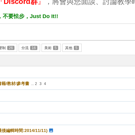
『
Discord群
』
，將會與您面談、討論教學
步，Just Do It!!
壓制
26
分流
16
美術
5
其他
5
薦書籍/教材/參考書
...
2
3
4
最後編輯時間:2014/11/11)