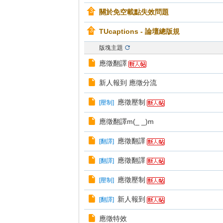
關於免空載點失效問題
TUcaptions - 論壇總版規
版塊主題
應徵翻譯
新人報到 應徵分流
應徵壓制
[
壓制
]
應徵翻譯m(_ _)m
應徵翻譯
[
翻譯
]
應徵翻譯
[
翻譯
]
應徵壓制
[
壓制
]
新人報到
[
翻譯
]
應徵特效