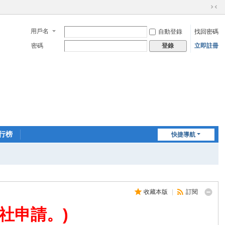
切
換
用戶名
自動登錄
找回密碼
到
窄
密碼
立即註冊
登錄
版
行榜
快捷導航
收藏本版
|
訂閱
社申請。)