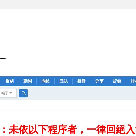
群組
動態
淘帖
日誌
相冊
分享
記錄
排
帖子
搜
索
註：未依以下程序者，一律回絕入