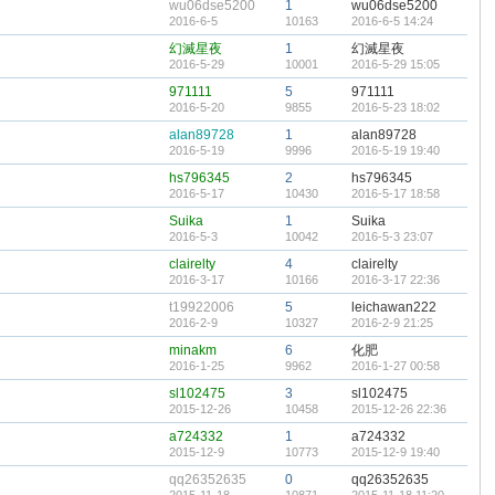
wu06dse5200
1
wu06dse5200
2016-6-5
10163
2016-6-5 14:24
幻滅星夜
1
幻滅星夜
2016-5-29
10001
2016-5-29 15:05
971111
5
971111
2016-5-20
9855
2016-5-23 18:02
alan89728
1
alan89728
2016-5-19
9996
2016-5-19 19:40
hs796345
2
hs796345
2016-5-17
10430
2016-5-17 18:58
Suika
1
Suika
2016-5-3
10042
2016-5-3 23:07
clairelty
4
clairelty
2016-3-17
10166
2016-3-17 22:36
t19922006
5
leichawan222
2016-2-9
10327
2016-2-9 21:25
minakm
6
化肥
2016-1-25
9962
2016-1-27 00:58
sl102475
3
sl102475
2015-12-26
10458
2015-12-26 22:36
a724332
1
a724332
2015-12-9
10773
2015-12-9 19:40
qq26352635
0
qq26352635