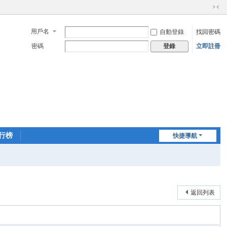
切
換
用戶名
自動登錄
找回密碼
到
窄
密碼
立即註冊
登錄
版
行榜
快捷導航
返回列表