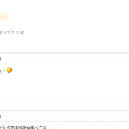
14-7-29 12:40
層
太豐富了
層
女角在哪個鏡頭露出胖資...