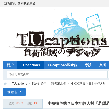
設為首頁
加到我的最愛
門戶
TUcaptions
TUcaptions即時聊
導讀
廣播
»
TUcaptions
›
綜合討論區
›
聊天灌水板
›
小褲褲危機？日本年輕人對「若
T
發新帖
U
小褲褲危機？日本年輕人對「若隱
查看:
8052
|
回復:
13
C