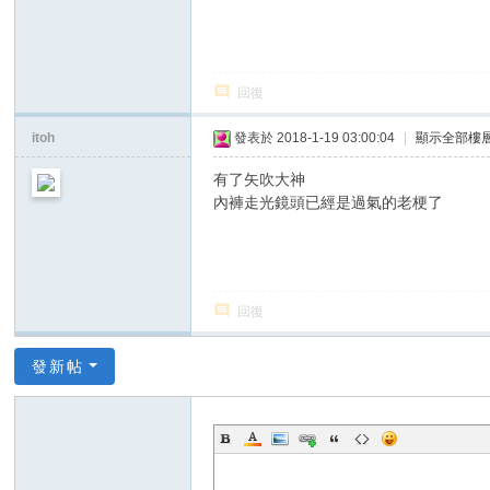
回復
itoh
發表於 2018-1-19 03:00:04
|
顯示全部樓
有了矢吹大神
內褲走光鏡頭已經是過氣的老梗了
回復
發新帖