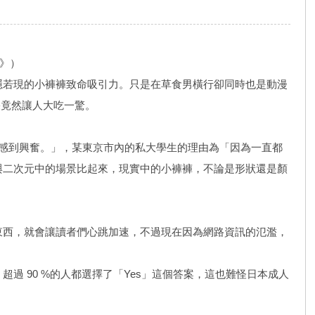
》）
隱若現的小褲褲致命吸引力。只是在草食男橫行卻同時也是動漫
果竟然讓人大吃一驚。
不會感到興奮。」，某東京市內的私大學生的理由為「因為一直都
與二次元中的場景比起來，現實中的小褲褲，不論是形狀還是顏
東西，就會讓讀者們心跳加速，不過現在因為網路資訊的氾濫，
 90 %的人都選擇了「Yes」這個答案，這也難怪日本成人