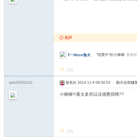
點評
"現實中"的小褲褲
發表於 2
F一Move魯夫
回復
qwe20050311
發表於 2014-11-6 08:50:53
|
顯示全部樓
小褲褲!!!看太多所以沒感覺得嗎??
回復