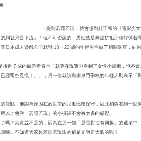
層
（提到若隱若現，就會想到桂正和的《電影少女
看的到就只是下流」！但不可否認的，男性總是無法抗拒那種好像若
日本成人遊戲公司就對 18 ~ 20 歲的年輕男性做了相關調查，結
也就是接近 7 成的回答者表示「就算在現實中看到了女性小褲褲，也
景已經司空見慣了。」，另一位就讀動畫專門學校的年輕人則表示「
樣的觀點，他認為原因在於以前的尺度比較保守，因此稍微看到一點
，所以才會對「若隱若現」的小褲褲不會有太多的感覺。
了嗎？其實並不是的，因為在另一個「是否對性有興趣」的選項中，超過
鏡頭囉。不知道大家是若隱若現派的還是光明正大派的呢？