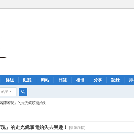
群組
動態
淘帖
日誌
相冊
分享
記錄
排
帖子
搜
隱若現」的走光鏡頭開始失 ...
索
若現」的走光鏡頭開始失去興趣！
[複製鏈接]