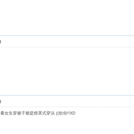
層
層
女生穿裙子都是燈罩式穿法 ((欸你!!XD