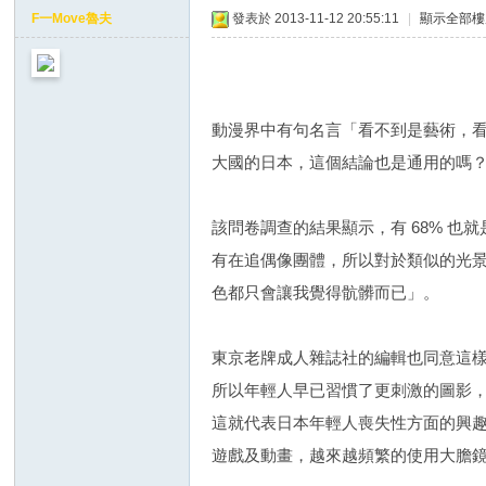
ap
F一Move魯夫
發表於 2013-11-12 20:55:11
|
顯示全部樓
tio
ns
動漫界中有句名言「看不到是藝術，
大國的日本，這個結論也是通用的嗎？某
該問卷調查的結果顯示，有 68% 
有在追偶像團體，所以對於類似的光
色都只會讓我覺得骯髒而已」。
東京老牌成人雜誌社的編輯也同意這
所以年輕人早已習慣了更刺激的圖影
這就代表日本年輕人喪失性方面的興趣
遊戲及動畫，越來越頻繁的使用大膽