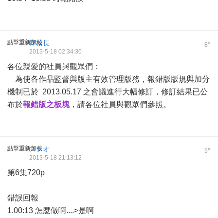
點擊重新加載
韓校長
#
8
2013-5-18 02:34:30
各位親愛的社員與觀眾們：
為使各作品監督與版主有效管理版務，報錯版版規與加分
機制已於 2013.05.17 之會議進行大幅修訂，修訂結果已公
布於
報錯版之板塊
，請各位社員與觀眾們參照。
點擊重新加載
スナオ
#
9
2013-5-18 21:13:12
第6集720p
錯誤回報
1.00:13 怎麼做啊....>是啊