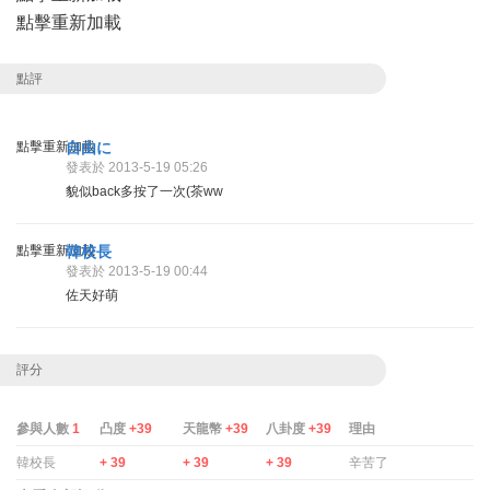
點擊重新加載
點評
點擊重新加載
自由に
發表於 2013-5-19 05:26
貌似back多按了一次(茶ww
點擊重新加載
韓校長
發表於 2013-5-19 00:44
佐天好萌
評分
參與人數
1
凸度
+39
天龍幣
+39
八卦度
+39
理由
韓校長
+ 39
+ 39
+ 39
辛苦了