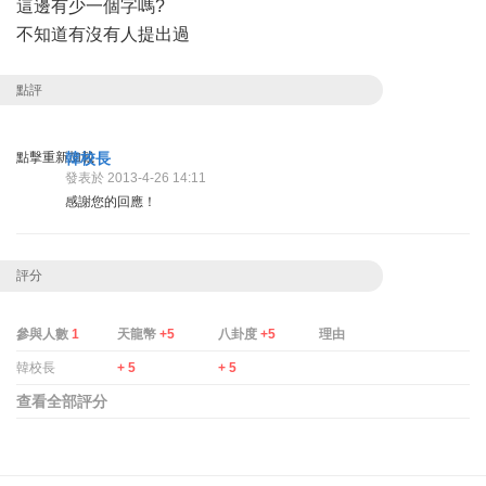
這邊有少一個字嗎?
不知道有沒有人提出過
點評
點擊重新加載
韓校長
發表於 2013-4-26 14:11
感謝您的回應！
評分
參與人數
1
天龍幣
+5
八卦度
+5
理由
韓校長
+ 5
+ 5
查看全部評分