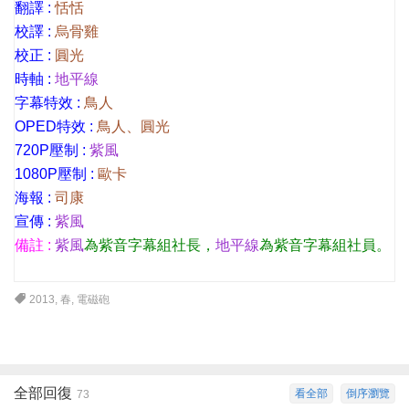
翻譯 :
恬恬
校譯 :
烏骨雞
校正 :
圓光
時軸 :
地平線
字幕特效 :
鳥人
OPED特效 :
鳥人、圓光
720P壓制 :
紫風
1080P壓制 :
歐卡
海報 :
司康
宣傳 :
紫風
備註 :
紫風
為紫音字幕組社長，
地平線
為紫音字幕組社員。
2013
,
春
,
電磁砲
全部回復
看全部
倒序瀏覽
73