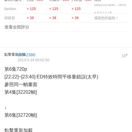
感謝您的報錯，採用
tiantian
+ 125
+ 125
+ 125
4 8 9 11 15。.
韓校長
+ 39
+ 39
+ 39
感謝您的協助！
查看全部評分
點擊重新加載
t0042380
#
10
2013-5-19 00:02:50
第6集720p
[22:22]~[23:40] ED特效時間平移量錯誤(太早)
參照同一幀畫面
第4集[32202幀]
↓
第6集[32720幀]
點擊重新加載