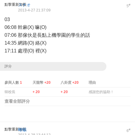
點擊重新加載
スナオ
#
5
2013-4-27 21:37:09
03
06:08 幹麻(X) 嘛(O)
07:06 那傢伙是長點上機學園的學生的話
14:35 網路(O) 絡(X)
17:11 處理(O) 裡(X)
評分
參與人數
1
天龍幣
+20
八卦度
+20
理由
韓校長
+ 20
+ 20
感謝您的協助！
查看全部評分
點擊重新加載
蜥蜴
#
6