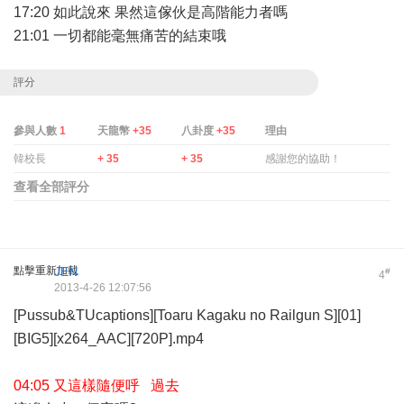
17:20 如此說來 果然這傢伙是高階能力者嗎
21:01 一切都能毫無痛苦的結束哦
評分
參與人數
1
天龍幣
+35
八卦度
+35
理由
韓校長
+ 35
+ 35
感謝您的協助！
查看全部評分
點擊重新加載
JEN
#
4
2013-4-26 12:07:56
[Pussub&TUcaptions][Toaru Kagaku no Railgun S][01]
[BIG5][x264_AAC][720P].mp4
04:05 又這樣隨便呼 過去