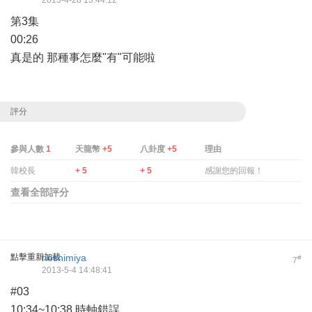
2013-4-28 13:44:12
第3集
00:26
真是的 那種事怎麼"有"可能啦
評分
參與人數
1
天龍幣
+5
八卦度
+5
理由
韓校長
+ 5
+ 5
感謝您的回報！
查看全部評分
點擊重新加載
hoshimiya
#
7
2013-5-4 14:48:41
#03
10:34~10:38 時軸錯誤