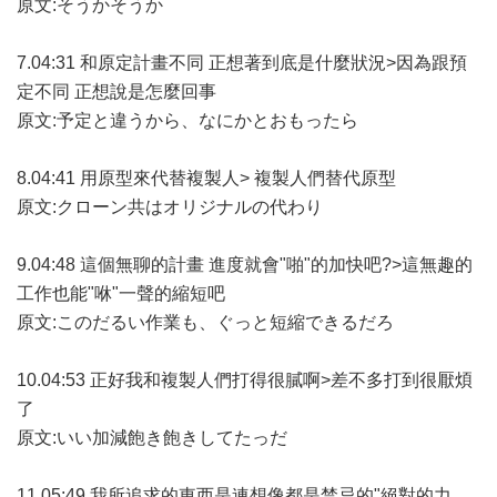
原文:そうかそうか
7.04:31 和原定計畫不同 正想著到底是什麼狀況>因為跟預
定不同 正想說是怎麼回事
原文:予定と違うから、なにかとおもったら
8.04:41 用原型來代替複製人> 複製人們替代原型
原文:クローン共はオリジナルの代わり
9.04:48 這個無聊的計畫 進度就會"啪"的加快吧?>這無趣的
工作也能"咻"一聲的縮短吧
原文:このだるい作業も、ぐっと短縮できるだろ
10.04:53 正好我和複製人們打得很膩啊>差不多打到很厭煩
了
原文:いい加減飽き飽きしてたっだ
11.05:49 我所追求的東西是連想像都是禁忌的"絕對的力