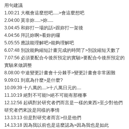
用句建議
1.00:21 大概會這麼想吧.....>會這麼想吧
2.04:00 莫非妳.....>妳.....
3.04:45 和妳打一場的話>跟妳打一架後
4.04:56 拜託妳啊>看妳的囉
5.05:55 應該能理解吧>能夠理解吧
6.07:48 別說能夠縮短計畫完成的時間了>別說縮短天數了
7.07:56 必須要配合今後所預定的實驗>要配合今後所預定的
實驗來做調整
8.08:00 中途變更計畫會十分棘手>變更計畫會非常困難
9.09:01 到底為什麼>是什麼?
10.09:39 十八萬的....>十八萬日元的....
11.10:19 絕對不可能!>絕不可能有那種事
12.12:56 起碼對於研究者們而言是一樣的東西>至少對他們
研究者們來說是同樣的事情
13.13:13 但是對研究者而言>但是他們
14.13:18 因為我以前也是這麼認為>因為我也是如此