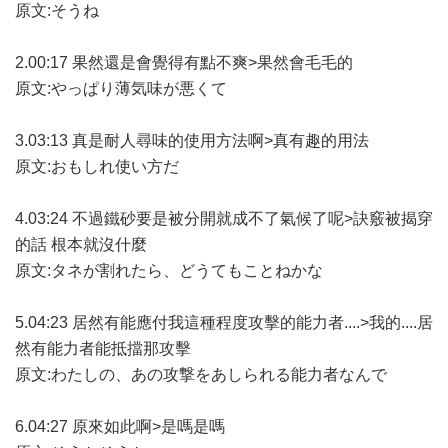
原文:そうね
2.00:17 果然還是會覺得有點不爽>果然會毛毛的
原文:やっぱり薄気味が悪くて
3.03:13 真是耐人尋味的使用方法啊>真有趣的用法
原文:おもしれ使い方だ
4.03:24 不過鐵砂要是被分開就成不了氣候了呢>訣竅被揭穿
的話 根本就沒什麼
原文:タネが割れたら、どうてもことねかな
5.04:23 居然有能應付我這種程度攻擊的能力者....>我的....居
然有能力者能抵擋那攻擊
原文:わたしの、あの攻撃をあしられる能力者なんで
6.04:27 原來如此啊>是嗎是嗎