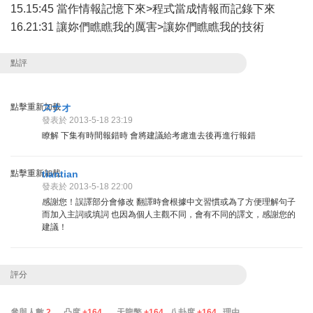
15.15:45 當作情報記憶下來>程式當成情報而記錄下來
16.21:31 讓妳們瞧瞧我的厲害>讓妳們瞧瞧我的技術
點評
點擊重新加載
スナオ
發表於 2013-5-18 23:19
瞭解 下集有時間報錯時 會將建議給考慮進去後再進行報錯
點擊重新加載
tiantian
發表於 2013-5-18 22:00
感謝您！誤譯部分會修改 翻譯時會根據中文習慣或為了方便理解句子
而加入主詞或填詞 也因為個人主觀不同，會有不同的譯文，感謝您的
建議！
評分
參與人數
2
凸度
+164
天龍幣
+164
八卦度
+164
理由