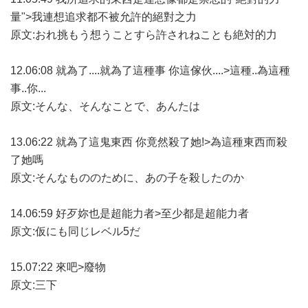
量">我連想追求都不被允許的絕對之力
原文:おれ挑もう想うことすら許されねことも絶対的力
12.06:08 就為了....就為了這種事 你這傢伙....>這種..為這種
事..你...
原文:そんな、そんなことで、あんたは
13.06:22 就為了這鬼東西 你竟然殺了她!>為這種東西而殺
了她嗎
原文:そんなもののために、あの子を殺したのか
14.06:59 好歹妳也是超能力者>至少都是超能力者
原文:仮にも同じレベル5だ
15.07:22 來吧>廢物
原文:三下