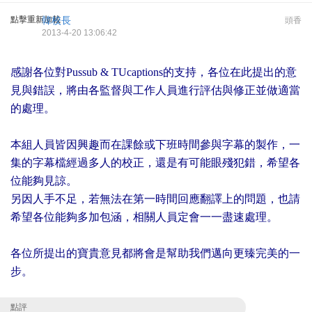
點擊重新加載
韓校長
頭香
2013-4-20 13:06:42
感謝各位對
Pussub & TUcaptions
的支持，各位在此提出的意
見與錯誤，將由各監督與工作人員進行評估與修正並做適當
的處理。
本組人員皆因興趣而在課餘或下班時間參與字幕的製作，一
集的字幕檔經過多人的校正，還是有可能眼殘犯錯，希望各
位能夠見諒。
另因人手不足，若無法在第一時間回應翻譯上的問題，也請
希望各位能夠多加包涵，相關人員定會一一盡速處理。
各位所提出的寶貴意見都將會是幫助我們邁向更臻完美的一
步。
點評