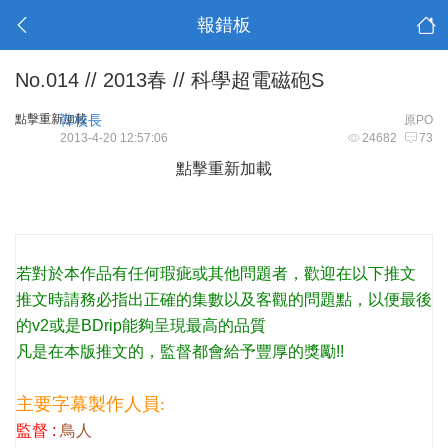
報錯板
No.014 // 2013春 // 科學超電磁砲S
點擊重新加載
韓校長
原PO
2013-4-20 12:57:06
24682
73
點擊重新加載
若對於本作品有任何瑕疵或其他問題者，歡迎在以下推文
推文時請務必指出正確的集數以及客觀的問題點，以便最後
的v2或是BDrip能夠呈現最高的品質
凡是在本版推文的，監督都會給予豐厚的獎勵!!
主要字幕製作人員:
監督 :
鳥人