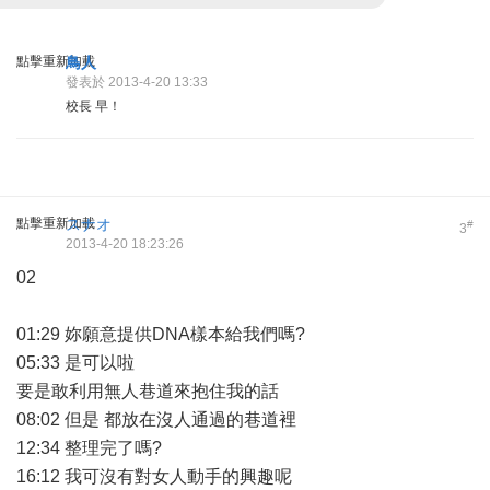
點擊重新加載
鳥人
發表於 2013-4-20 13:33
校長 早！
點擊重新加載
スナオ
#
3
2013-4-20 18:23:26
02
01:29 妳願意提供DNA樣本給我們嗎?
05:33 是可以啦
要是敢利用無人巷道來抱住我的話
08:02 但是 都放在沒人通過的巷道裡
12:34 整理完了嗎?
16:12 我可沒有對女人動手的興趣呢