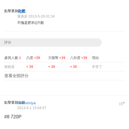
點擊重新加載
化肥
發表於 2013-5-26 01:34
不愧是肥羊((汗顏
評分
參與人數
1
凸度
+39
天龍幣
+39
八卦度
+39
理由
韓校長
+ 39
+ 39
+ 39
辛苦了
查看全部評分
點擊重新加載
hoshimiya
#
15
2013-6-1 15:04:57
#8 720P