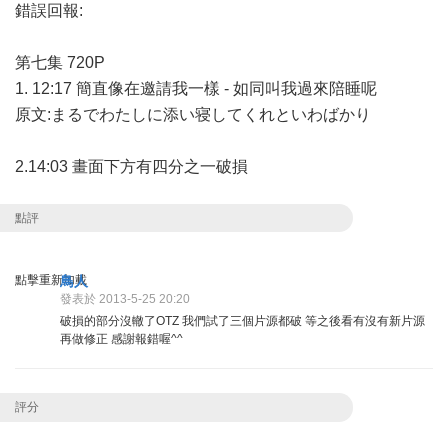
錯誤回報:
第七集 720P
1. 12:17 簡直像在邀請我一樣 - 如同叫我過來陪睡呢
原文:まるでわたしに添い寝してくれといわばかり
2.14:03 畫面下方有四分之一破損
點評
點擊重新加載
鳥人
發表於 2013-5-25 20:20
破損的部分沒轍了OTZ 我們試了三個片源都破 等之後看有沒有新片源
再做修正 感謝報錯喔^^
評分