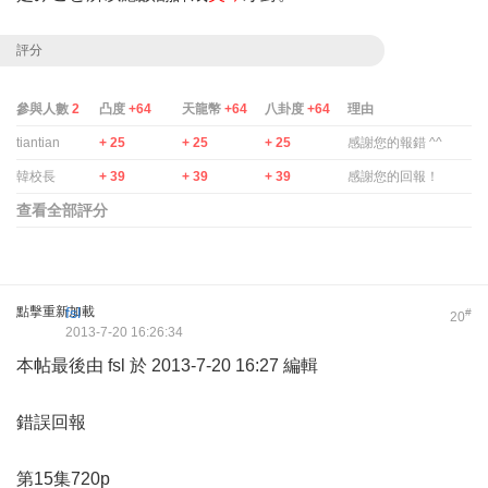
評分
參與人數
2
凸度
+64
天龍幣
+64
八卦度
+64
理由
tiantian
+ 25
+ 25
+ 25
感謝您的報錯 ^^
韓校長
+ 39
+ 39
+ 39
感謝您的回報！
查看全部評分
點擊重新加載
fsl
#
20
2013-7-20 16:26:34
本帖最後由 fsl 於 2013-7-20 16:27 編輯
錯誤回報
第15集720p