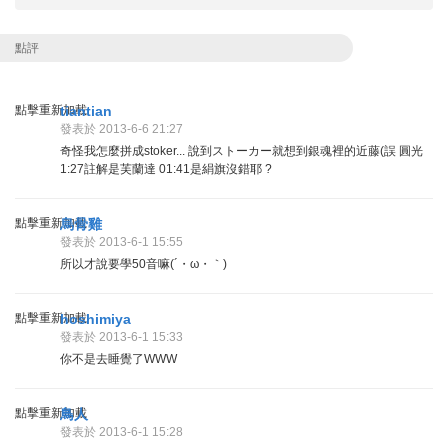
點評
點擊重新加載
tiantian
發表於 2013-6-6 21:27
奇怪我怎麼拼成stoker... 說到ストーカー就想到銀魂裡的近藤(誤 圓光
1:27註解是芙蘭達 01:41是絹旗沒錯耶 ?
點擊重新加載
烏骨雞
發表於 2013-6-1 15:55
所以才說要學50音嘛(´・ω・｀)
點擊重新加載
hoshimiya
發表於 2013-6-1 15:33
你不是去睡覺了WWW
點擊重新加載
鳥人
發表於 2013-6-1 15:28