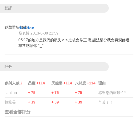
點評
點擊重新加載
tiantian
發表於 2013-6-30 22:59
05:17的地方是我們的疏失 > < 之後會修正 嗯 語法部分我會再潤飾過
非常感謝你 ^_^
評分
參與人數
2
凸度
+114
天龍幣
+114
八卦度
+114
理由
tiantian
+ 75
+ 75
+ 75
感謝您的報錯 ^ ^
韓校長
+ 39
+ 39
+ 39
辛苦了！
查看全部評分