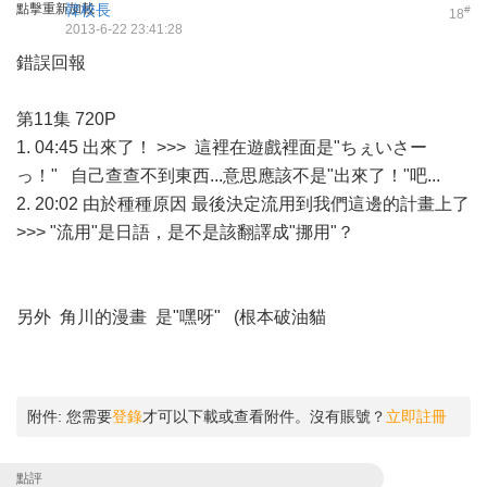
點擊重新加載
韓校長
#
18
2013-6-22 23:41:28
錯誤回報
第11集 720P
1. 04:45 出來了！ >>> 這裡在遊戲裡面是"ちぇいさー
っ！" 自己查查不到東西...意思應該不是"出來了！"吧...
2. 20:02 由於種種原因 最後決定流用到我們這邊的計畫上了
>>> "流用"是日語，是不是該翻譯成"挪用"？
另外 角川的漫畫 是"嘿呀" (根本破油貓
附件:
您需要
登錄
才可以下載或查看附件。沒有賬號？
立即註冊
點評