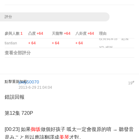
評分
參與人數
1
凸度
+64
天龍幣
+64
八卦度
+64
理由
校長我幫你一起灌
tiantian
+ 64
+ 64
+ 64
XD 感謝
查看全部評分
點擊重新加載
joey50070
#
19
2013-6-29 21:04:04
錯誤回報
第12集 720P
[00:23] 如果
御坂
做個好孩子 呱太一定會復原的唷 → 聽發音
是みこと所以應該翻譯成
美琴
才對。