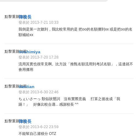
點擊重新加載
韓校長
發表於 2013-7-21 10:33
我倒是第一次聽到，我比較常用的是 把oo的名額挪到xx 或是把oo的名
額補給xx
點擊重新加載
hoshimiya
發表於 2013-7-20 17:28
流用其實也很常見啊。比方說「推甄名額流用到考試名額」，這邊就不
會用挪用
點擊重新加載
tiantian
發表於 2013-6-30 22:46
ちぇいさーっ 類似狀聲詞 沒有實際意義 打算之後改成「我
踢！」 好像比較合適... 感謝校長 ^^
點擊重新加載
韓校長
發表於 2013-6-22 23:59
不能幫自己灌積分 OTZ