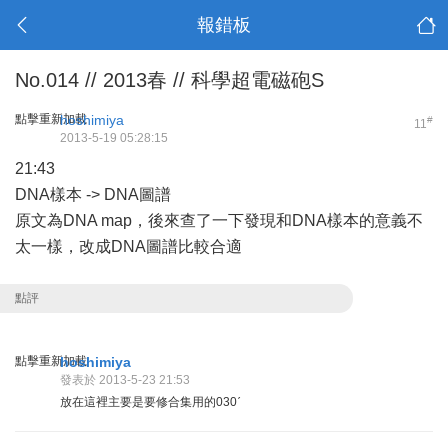
報錯板
No.014 // 2013春 // 科學超電磁砲S
點擊重新加載
hoshimiya
#
11
2013-5-19 05:28:15
21:43
DNA樣本 -> DNA圖譜
原文為DNA map，後來查了一下發現和DNA樣本的意義不
太一樣，改成DNA圖譜比較合適
點評
點擊重新加載
hoshimiya
發表於 2013-5-23 21:53
放在這裡主要是要修合集用的030ˊ