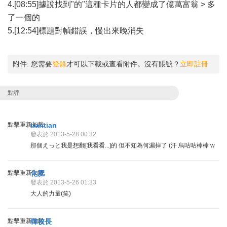
4.[08:55]據說找到"的"這種卡片的人都變成了億萬富翁 > 多
了一個的
5.[12:54]標題對幀錯誤，慢出來晚消失
附件:
您需要
登錄
才可以下載或查看附件。沒有賬號？
立即註冊
點評
點擊重新加載
tiantian
發表於 2013-5-28 00:32
那個えっと我是想翻[我看看...]的 但不知為何漏掉了 (汗 烏咕咕棒棒 w
點擊重新加載
化肥
發表於 2013-5-26 01:33
大人的力量(笑)
點擊重新加載
韓校長