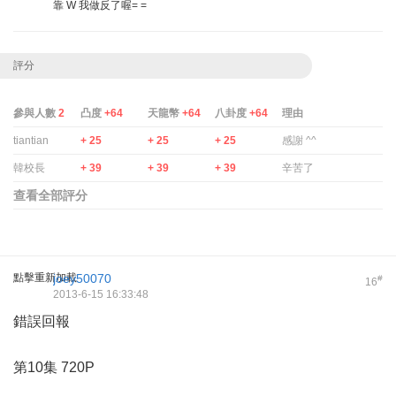
靠 W 我做反了喔= =
評分
參與人數
2
凸度
+64
天龍幣
+64
八卦度
+64
理由
tiantian
+ 25
+ 25
+ 25
感謝 ^^
韓校長
+ 39
+ 39
+ 39
辛苦了
查看全部評分
點擊重新加載
joey50070
#
16
2013-6-15 16:33:48
錯誤回報
第10集 720P