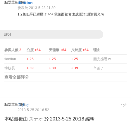
點擊重新加載
tiantian
發表於 2013-5-23 21:30
1.2集似乎已經壓了 >"< 我後面都會改成圖譜 謝謝圓光 w
評分
參與人數
2
凸度
+64
天龍幣
+64
八卦度
+64
理由
tiantian
+ 25
+ 25
+ 25
圓光感恩 w
韓校長
+ 39
+ 39
+ 39
辛苦了
查看全部評分
點擊重新加載
スナオ
#
12
2013-5-25 20:16:52
本帖最後由 スナオ 於 2013-5-25 20:18 編輯