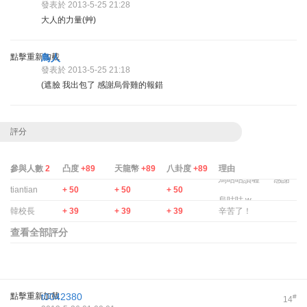
發表於 2013-5-25 21:28
大人的力量(艸)
點擊重新加載
鳥人
發表於 2013-5-25 21:18
(遮臉 我出包了 感謝烏骨雞的報錯
評分
參與人數
2
凸度
+89
天龍幣
+89
八卦度
+89
理由
烏咕咕讚喔 ~~ 感謝
tiantian
+ 50
+ 50
+ 50
烏咕咕 w
韓校長
+ 39
+ 39
+ 39
辛苦了！
查看全部評分
點擊重新加載
t0042380
#
14