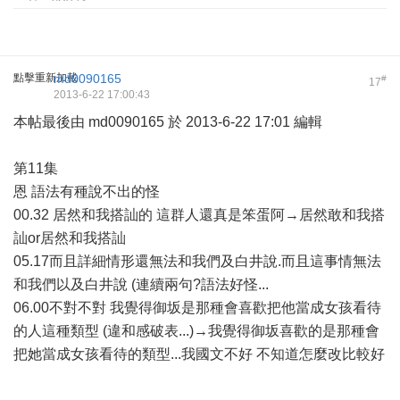
點擊重新加載
md0090165
#
17
2013-6-22 17:00:43
本帖最後由 md0090165 於 2013-6-22 17:01 編輯
第11集
恩 語法有種說不出的怪
00.32 居然和我搭訕的 這群人還真是笨蛋阿→居然敢和我搭
訕or居然和我搭訕
05.17而且詳細情形還無法和我們及白井說.而且這事情無法
和我們以及白井說 (連續兩句?語法好怪...
06.00不對不對 我覺得御坂是那種會喜歡把他當成女孩看待
的人這種類型 (違和感破表...)→我覺得御坂喜歡的是那種會
把她當成女孩看待的類型...我國文不好 不知道怎麼改比較好