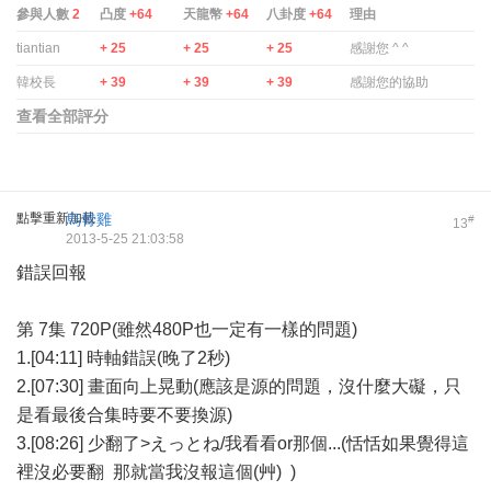
參與人數
2
凸度
+64
天龍幣
+64
八卦度
+64
理由
tiantian
+ 25
+ 25
+ 25
感謝您 ^ ^
韓校長
+ 39
+ 39
+ 39
感謝您的協助
查看全部評分
點擊重新加載
烏骨雞
#
13
2013-5-25 21:03:58
錯誤回報
第 7集 720P(雖然480P也一定有一樣的問題)
1.[04:11] 時軸錯誤(晚了2秒)
2.[07:30] 畫面向上晃動(應該是源的問題，沒什麼大礙，只
是看最後合集時要不要換源)
3.[08:26] 少翻了>えっとね/我看看or那個...(恬恬如果覺得這
裡沒必要翻 那就當我沒報這個(艸) )