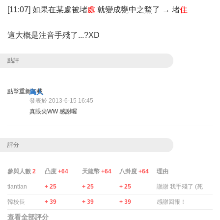
[11:07] 如果在某處被堵
處
就變成甕中之鱉了 → 堵
住
這大概是注音手殘了...?XD
點評
點擊重新加載
鳥人
發表於 2013-6-15 16:45
真眼尖WW 感謝喔
評分
參與人數
2
凸度
+64
天龍幣
+64
八卦度
+64
理由
tiantian
+ 25
+ 25
+ 25
謝謝 我手殘了 (死
韓校長
+ 39
+ 39
+ 39
感謝回報！
查看全部評分