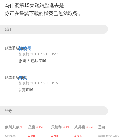
為什麼第15集鏈結點進去是
你正在嘗試下載的檔案已無法取得。
點評
點擊重新加載
韓校長
發表於 2013-7-21 10:27
@ 鳥人 已錯字喔
點擊重新加載
鳥人
發表於 2013-7-20 18:15
以更正喔
評分
參與人數
1
凸度
+39
天龍幣
+39
八卦度
+39
理由
韓校長
+ 39
+ 39
+ 39
感謝您的回報