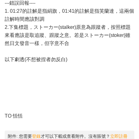
---錯誤回報----
1. 01:27的註解是指絹旗，01:41的註解是指芙蘭達，這兩個
註解時間應該對調
2.下集標題，ストーカー(stalker)原意為跟蹤者，按照標題
來看應該是取追蹤、跟蹤之意。若是ストーカー(stoker)雖
然日文發音一樣，但字意不合
以下劇透(不想被捏者勿反白)
下集標題指的是瀧壺的能力，所以白話解釋就是AIM力場的
追蹤者
TO 恬恬
附件:
您需要
登錄
才可以下載或查看附件。沒有賬號？
立即註冊