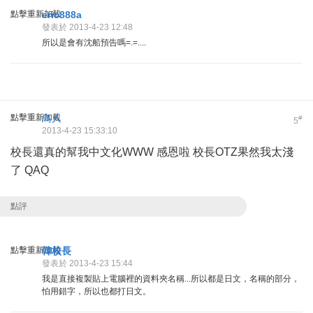
點擊重新加載
eric888a
發表於 2013-4-23 12:48
所以是會有沈船預告嗎=.=....
點擊重新加載
鳥人
#
5
2013-4-23 15:33:10
校長還真的幫我中文化WWW 感恩啦 校長OTZ果然我太淺
了 QAQ
點評
點擊重新加載
韓校長
發表於 2013-4-23 15:44
我是直接複製貼上電腦裡的資料夾名稱...所以都是日文，名稱的部分，
怕用錯字，所以也都打日文。