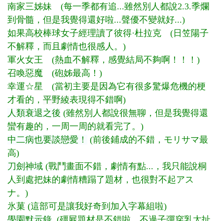
南家三姊妹 (每一季都有追...雖然別人都說2.3.季爛
到骨髓，但是我覺得還好啦...聲優不變就好...)
如果高校棒球女子經理讀了彼得·杜拉克 (日笠陽子
不解釋，而且劇情也很感人。)
軍火女王 (熱血不解釋，感覺結局不夠啊！！！)
召喚惡魔 (砲姊最高！)
幸運☆星 (當初主要是因為它有很多驚爆危機的梗
才看的，
平野綾
表現得不錯啊)
人類衰退之後
(雖然別人都說很無聊，但是我覺得還
蠻有趣的，一周一周的就看完了。)
中二病也要談戀愛！
(前後鋪成的不錯，モリサマ最
高)
刀劍神域
(戰鬥畫面不錯，劇情有點...，我只能說桐
人到處把妹的劇情糟蹋了題材，也很對不起アス
ナ。)
氷菓 (這部可是讓我好奇到加入字幕組啦)
學園默示錄
(殭屍題材是不錯啦，不過子彈穿乳太扯