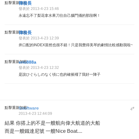
點擊重新加載
韓校長
發表於 2013-4-23 15:46
永遠忘不了梨花拿水果刀往自己腦門捅的那段啊！
點擊重新加載
韓校長
發表於 2013-4-23 12:39
井口配的INDEX當然也很不錯！只是我覺得美琴的劇情比較感動我啦~
點擊重新加載
eric888a
發表於 2013-4-23 12:32
是說ひぐらしのなく頃に也的確摧殘了我好一陣子
點擊重新加載
fzsoftware
#
4
2013-4-23 12:44:09
結果 你搭上的不是一艘航向偉大航道的大船
而是一艘鐵達尼號 一艘Nice Boat....