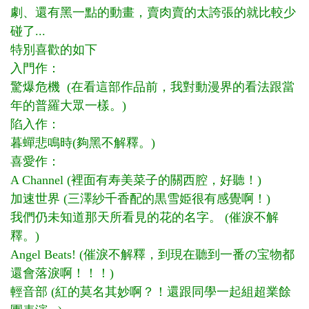
劇、還有黑一點的動畫，賣肉賣的太誇張的就比較少
碰了...
特別喜歡的如下
入門作：
驚爆危機 (在看這部作品前，我對動漫界的看法跟當
年的普羅大眾一樣。)
陷入作：
暮蟬悲鳴時(夠黑不解釋。)
喜愛作：
A Channel (裡面有寿美菜子的關西腔，好聽！)
加速世界 (三澤紗千香配的黒雪姫很有感覺啊！)
我們仍未知道那天所看見的花的名字。 (催淚不解
釋。)
Angel Beats! (催淚不解釋，到現在聽到一番の宝物都
還會落淚啊！！！)
輕音部 (紅的莫名其妙啊？！還跟同學一起組超業餘