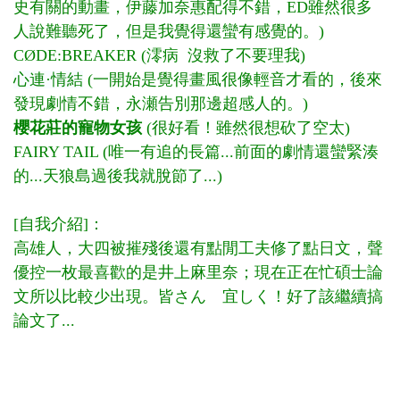
史有關的動畫，伊藤加奈惠配得不錯，ED雖然很多
人說難聽死了，但是我覺得還蠻有感覺的。)
CØDE:BREAKER (澪病 沒救了不要理我)
心連·情結
(一開始是覺得畫風很像輕音才看的，後來
發現劇情不錯，永瀬告別那邊超感人的。)
櫻花莊的寵物女孩
(很好看！雖然很想砍了空太)
FAIRY TAIL (唯一有追的長篇...前面的劇情還蠻緊湊
的...天狼島過後我就脫節了...)
[自我介紹]：
高雄人，大四被摧殘後還有點閒工夫修了點日文，聲
優控一枚最喜歡的是井上麻里奈；現在正在忙碩士論
文所以比較少出現。皆さん 宜しく！好了該繼續搞
論文了...