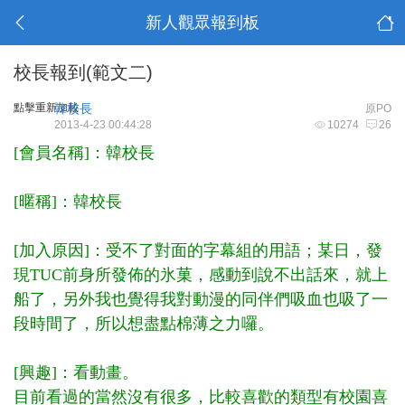
新人觀眾報到板
校長報到(範文二)
點擊重新加載
韓校長
原PO
2013-4-23 00:44:28
10274
26
[會員名稱]：韓校長
[暱稱]：韓校長
[加入原因]：受不了對面的字幕組的用語；某日，發
現TUC前身所發佈的氷菓，感動到說不出話來，就上
船了，另外我也覺得我對動漫的同伴們吸血也吸了一
段時間了，所以想盡點棉薄之力囉。
[興趣]：看動畫。
目前看過的當然沒有很多，比較喜歡的類型有校園喜