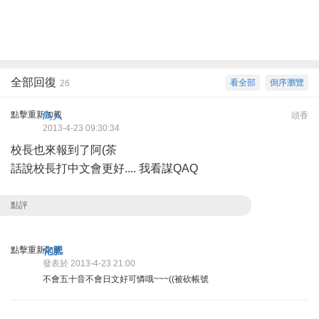
全部回復
看全部
倒序瀏覽
26
點擊重新加載
鳥人
頭香
2013-4-23 09:30:34
校長也來報到了阿(茶
話說校長打中文會更好.... 我看謀QAQ
點評
點擊重新加載
化肥
發表於 2013-4-23 21:00
不會五十音不會日文好可憐哦~~~((被砍帳號