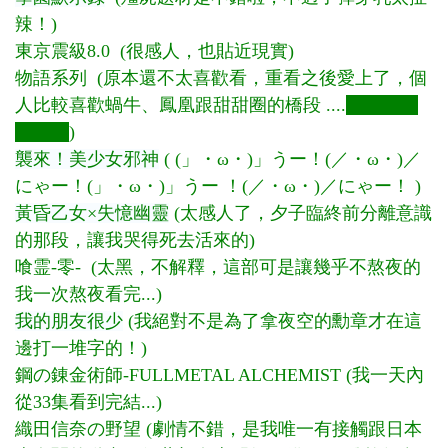
辣！)
東京震級8.0 (很感人，也貼近現實)
物語系列 (原本還不太喜歡看，重看之後愛上了，個
人比較喜歡蝸牛、鳳凰跟甜甜圈的橋段 ....
還有幫妹
妹刷牙
)
襲來！美少女邪神
( (」・ω・)」うー！(／・ω・)／
にゃー！(」・ω・)」うー ！(／・ω・)／にゃー！ )
黃昏乙女×失憶幽靈
(太感人了，夕子臨終前分離意識
的那段，讓我哭得死去活來的)
喰霊-零- (太黑，不解釋，這部可是讓幾乎不熬夜的
我一次熬夜看完...)
我的朋友很少
(我絕對不是為了拿夜空的勳章才在這
邊打一堆字的！)
鋼の錬金術師-FULLMETAL ALCHEMIST (我一天內
從33集看到完結...)
織田信奈の野望 (劇情不錯，是我唯一有接觸跟日本