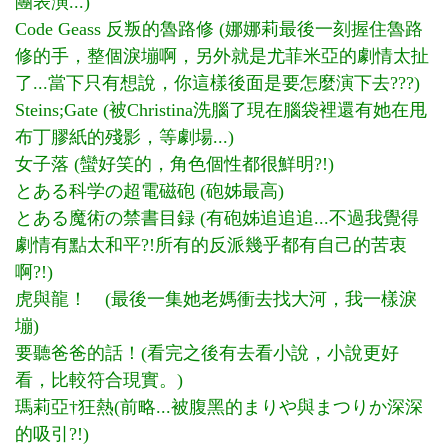
團表演...)
Code Geass 反叛的魯路修 (娜娜莉最後一刻握住魯路
修的手，整個淚塴啊，另外就是尤菲米亞的劇情太扯
了...當下只有想說，你這樣後面是要怎麼演下去???)
Steins;Gate (被Christina洗腦了現在腦袋裡還有她在甩
布丁膠紙的殘影，等劇場...)
女子落 (蠻好笑的，角色個性都很鮮明?!)
とある科学の超電磁砲 (砲姊最高)
とある魔術の禁書目録 (有砲姊追追追...不過我覺得
劇情有點太和平?!所有的反派幾乎都有自己的苦衷
啊?!)
虎與龍！ (最後一集她老媽衝去找大河，我一樣淚
塴)
要聽爸爸的話！(看完之後有去看小說，小說更好
看，比較符合現實。)
瑪莉亞†狂熱(前略...被腹黑的まりや與まつりか深深
的吸引?!)