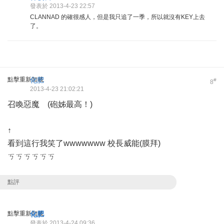
發表於 2013-4-23 22:57
CLANNAD 的確很感人，但是我只追了一季，所以就沒有KEY上去
了。
點擊重新加載
化肥
#
8
2013-4-23 21:02:21
召喚惡魔 (砲姊最高！)
↑
看到這行我笑了wwwwwww 校長威能(膜拜)
ㄎㄎㄎㄎㄎㄎ
點評
點擊重新加載
化肥
發表於 2013-4-24 09:36