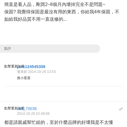
簡直是看人品，剛買2~8個月內壞掉完全不是問題~
保固? 我覺得保固是最沒有用的東西，你給我4年保固，不
如給我好品質不用一直送修的...
點評
點擊重新加載
jack124545308
發表於 2014-10-26 13:53
推小星星
點擊重新加載
didi_70036
#
4
2014-10-26 02:48:08
都是請親戚幫忙組的，至於什麼品牌的好壞我是不太懂