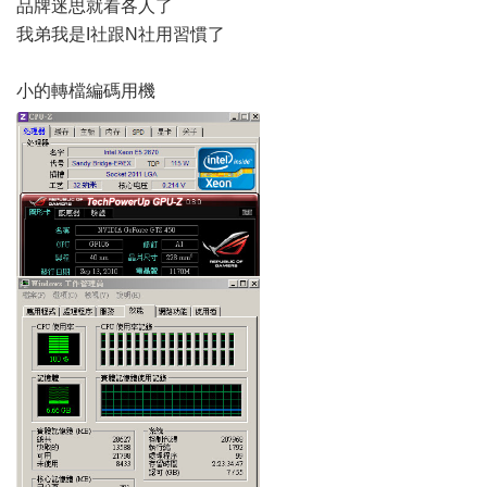
品牌迷思就看各人了
我弟我是I社跟N社用習慣了
小的轉檔編碼用機