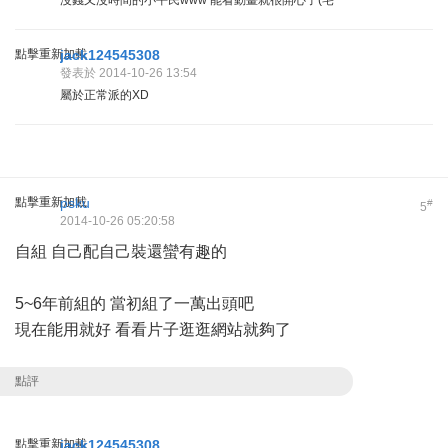
沒錢又沒時間的小平民www 能看動畫就很開心了(宅
點擊重新加載
jack124545308
發表於 2014-10-26 13:54
屬於正常派的XD
點擊重新加載
psku
#
5
2014-10-26 05:20:58
自組 自己配自己裝還蠻有趣的
5~6年前組的 當初組了一萬出頭吧
現在能用就好 看看片子逛逛網站就夠了
點評
點擊重新加載
jack124545308