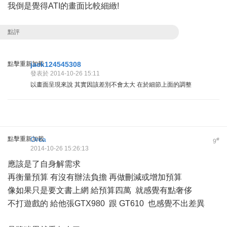
我倒是覺得ATI的畫面比較細緻!
點評
點擊重新加載
jack124545308
發表於 2014-10-26 15:11
以畫面呈現來說 其實因該差別不會太大 在於細節上面的調整
點擊重新加載
Orca
#
9
2014-10-26 15:26:13
應該是了自身解需求
再衡量預算 有沒有辦法負擔 再做刪減或增加預算
像如果只是要文書上網 給預算四萬 就感覺有點奢侈
不打遊戲的 給他張GTX980 跟 GT610 也感覺不出差異