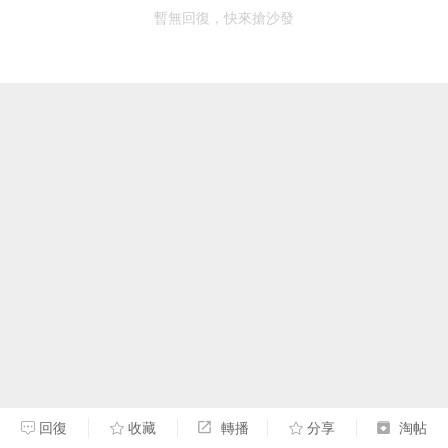
暫無回復，快來搶沙發
回復
收藏
轉播
分享
淘帖