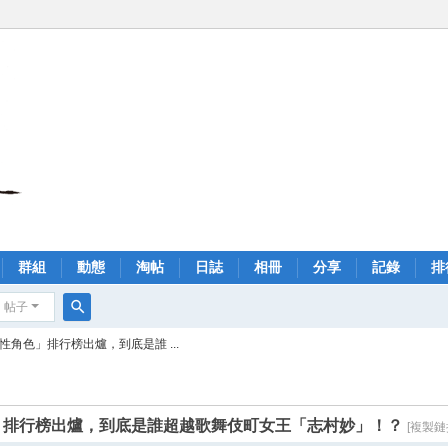
群組
動態
淘帖
日誌
相冊
分享
記錄
排
帖子
搜
角色」排行榜出爐，到底是誰 ...
索
」排行榜出爐，到底是誰超越歌舞伎町女王「志村妙」！？
[複製鏈