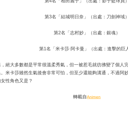
第4名「相田麗子」（出處：影子籃球員
第3名「結城明日奈」（出處：刀劍神域
第2名「志村妙」（出處：銀魂）
第1名「米卡莎·阿卡曼」（出處：進擊的巨
示，絕大多數都是平常很溫柔秀氣，但一被惹毛就彷彿變了個人完
異。米卡莎雖然生氣後會非常可怕，但至少還能夠溝通，不過阿
的女性角色又是？
轉載自
Animen