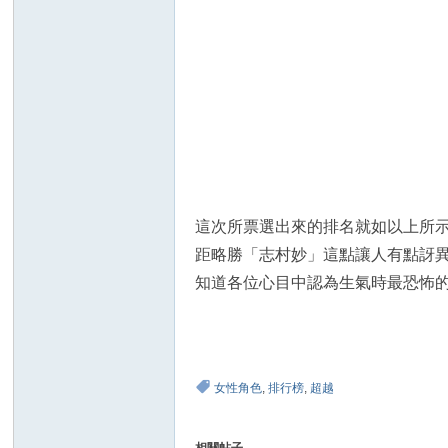
這次所票選出來的排名就如以上所
距略勝「志村妙」這點讓人有點訝
知道各位心目中認為生氣時最恐怖
女性角色
,
排行榜
,
超越