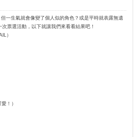
、但一生氣就會像變了個人似的角色？或是平時就表露無遺
了一次票選活動，以下就讓我們來看看結果吧！
IL）
）
可愛！）