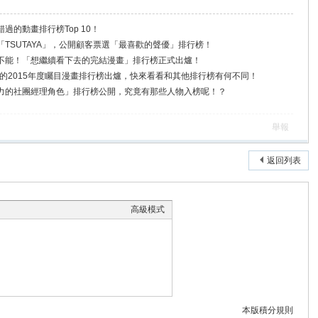
過的動畫排行榜Top 10！
TSUTAYA」，公開顧客票選「最喜歡的聲優」排行榜！
不能！「想繼續看下去的完結漫畫」排行榜正式出爐！
出的2015年度矚目漫畫排行榜出爐，快來看看和其他排行榜有何不同！
力的社團經理角色」排行榜公開，究竟有那些人物入榜呢！？
舉報
返回列表
高級模式
本版積分規則