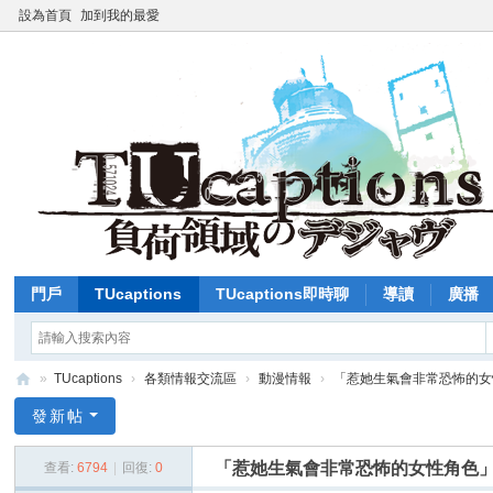
設為首頁
加到我的最愛
門戶
TUcaptions
TUcaptions即時聊
導讀
廣播
»
TUcaptions
›
各類情報交流區
›
動漫情報
›
「惹她生氣會非常恐怖的女性
T
發新帖
U
「惹她生氣會非常恐怖的女性角色
查看:
6794
|
回復:
0
C