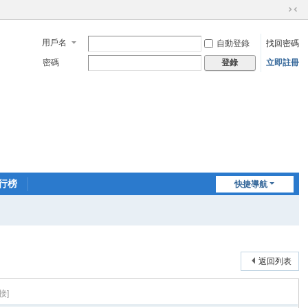
切
換
用戶名
自動登錄
找回密碼
到
窄
密碼
立即註冊
登錄
版
行榜
快捷導航
返回列表
接]