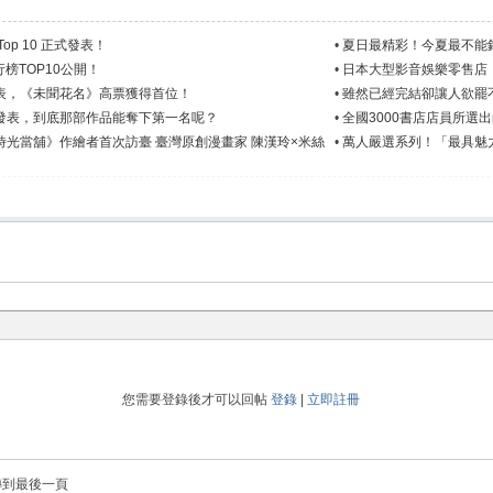
p 10 正式發表！
•
夏日最精彩！今夏最不能錯
行榜TOP10公開！
•
日本大型影音娛樂零售店「
表，《未聞花名》高票獲得首位！
•
雖然已經完結卻讓人欲罷
發表，到底那部作品能奪下第一名呢？
•
全國3000書店店員所選
光當舖》作繪者首次訪臺 臺灣原創漫畫家 陳漢玲×米絲
•
萬人嚴選系列！「最具魅
您需要登錄後才可以回帖
登錄
|
立即註冊
轉到最後一頁