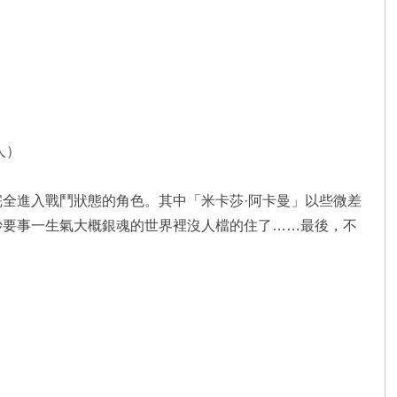
）
）
人）
全進入戰鬥狀態的角色。其中「米卡莎·阿卡曼」以些微差
妙要事一生氣大概銀魂的世界裡沒人檔的住了……最後，不