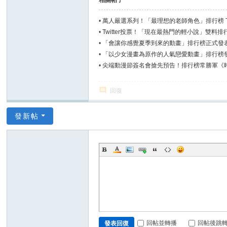
相關帖子
•
萬人嚴選系列！「最理想的老師角色」排行榜 To
•
Twitter投票！「現在最熱門的輕小說」雙料排
•
「會讓你感覺夏季到來的動畫」排行榜正式發
•
「以少女漫畫為原作的人氣戀愛動畫」排行榜
•
尖端動漫節簽名會搶先預告！排行榜常勝軍《時
琳×林亭葳來囉~
回復
發新帖
回帖並轉播
回帖後跳
發表回復