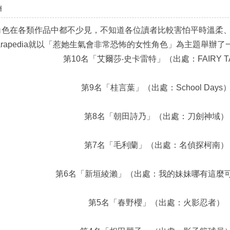
層
角色在各類作品中都不少見，不知道各位讀者比較害怕平時溫柔
arapedia就以「惹她生氣會非常恐怖的女性角色」為主題舉辦
第10名「艾爾莎‧史卡雷特」（出處：FAIRY TA
第9名「桂言葉」（出處：School Days
第8名「朝田詩乃」（出處：刀劍神域）
第7名「毛利蘭」（出處：名偵探柯南）
第6名「新垣綾瀨」（出處：我的妹妹哪有這麼
第5名「春野櫻」（出處：火影忍者）