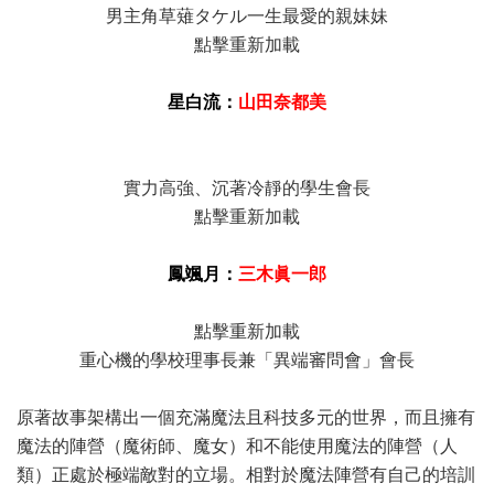
男主角草薙タケル一生最愛的親妹妹
點擊重新加載
星白流：
山田奈都美
實力高強、沉著冷靜的學生會長
點擊重新加載
鳳颯月：
三木眞一郎
點擊重新加載
重心機的學校理事長兼「異端審問會」會長
原著故事架構出一個充滿魔法且科技多元的世界，而且擁有
魔法的陣營（魔術師、魔女）和不能使用魔法的陣營（人
類）正處於極端敵對的立場。相對於魔法陣營有自己的培訓