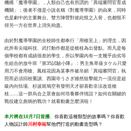
機構「魔導學園」，人類自己也有所謂的「異端審問官育成
機關」；後者不僅是小說名稱《對魔導學園》的由來，同時
也是劇中的主要舞台。雙方陣營對彼此恨之入骨，也都恨不
得另一方在世界上消失殆盡。
由於對魔導學園的全校師生都奉行「用槍至上」的理念，因
此所有尖端科技、武打動作都是從槍枝為出發點。而凡是每
個學校都有成績很差的學生，所以學園內有一支幾乎由劣等
生組合的放牛班『第35試驗小隊』：男主角草薙タケル只愛
用刀不會用槍、鳳桜花因為某事件被吊銷「異端審問官」執
照而必須回校重讀、西園寺うさぎ雖然狙擊能力一流但是超
級內向怯場、杉波斑鳩空有發明天才卻喜歡非法改造槍
枝……這一群烏合之眾會如何培養夥伴情誼？如何在關鍵的
戰役建立彪炳的戰功？就看動畫怎麼演啦！
本片將在10月7日首播
。
你喜歡這種類型的故事嗎？你喜歡
人物設計師
川村幸祐
幫他們打造的動畫造型嗎？