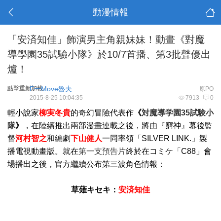
動漫情報
「安済知佳」飾演男主角親妹妹！動畫《對魔
導學園35試驗小隊》於10/7首播、第3批聲優出
爐！
點擊重新加載
F一Move魯夫
原PO
2015-8-25 10:04:35
7913
0
輕小說家
柳実冬貴
的奇幻冒險代表作
《
対魔導学園35試験小
隊
》
，在陸續推出兩部漫畫連載之後，將由『窮神』幕後監
督
河村智之
和編劇
下山健人
一同率領「SILVER LINK.」製
播電視動畫版。就在
第一支預告片
終於在コミケ「C88」會
場播出之後，官方繼續公布第三波角色情報：
草薙キセキ：
安済知佳