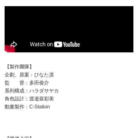
【製作團隊】
企劃、原案：ひなた凛
監 督：多田俊介
系列構成：ハラダサヤカ
角色設計：渡邉亜彩美
動畫製作：C-Station