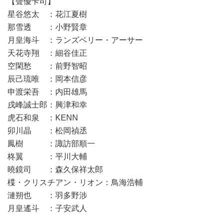
【聲優卡司】
星谷悠太 ：花江夏樹
那雪透 ：小野賢章
月皇海斗 ：ランズベリー・アーサー
天花寺翔 ：細谷佳正
空閑愁 ：前野智昭
辰己琉唯 ：岡本信彦
申渡栄吾 ：内田雄馬
戌峰誠士郎：興津和幸
虎石和泉 ：KENN
卯川晶 ：松岡禎丞
鳳樹 ：諏訪部順一
柊翼 ：平川大輔
曉鏡司 ：森久保祥太郎
楪・クリスチアン・リオン：鳥海浩輔
漣朔也 ：羽多野涉
月皇遙斗 ：子安武人