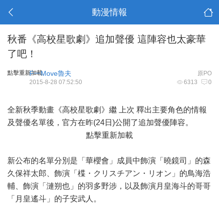
動漫情報
秋番《高校星歌劇》追加聲優 這陣容也太豪華
了吧！
點擊重新加載
F一Move魯夫
原PO
2015-8-28 07:52:50
6313
0
全新秋季動畫《高校星歌劇》繼
上次
釋出主要角色的情報
及聲優名單後，官方在昨(24日)公開了追加聲優陣容。
點擊重新加載
新公布的名單分別是「華櫻會」成員中飾演「曉鏡司」的森
久保祥太郎、飾演「楪・クリスチアン・リオン」的鳥海浩
輔、飾演「漣朔也」的羽多野涉，以及飾演月皇海斗的哥哥
「月皇遙斗」的子安武人。