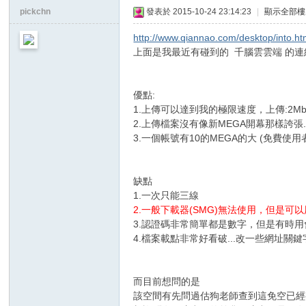
ap
pickchn
發表於 2015-10-24 23:14:23
|
顯示全部樓
tio
http://www.qiannao.com/desktop/into.ht
ns
上面是我最近有碰到的 千腦雲雲端 的
優點:
1.上傳可以達到我的極限速度，上傳:2Mbp
2.上傳檔案沒有像新MEGA開幕那樣誇張
3.一個帳號有10的MEGA的大 (免費使用
缺點
1.一次只能三線
2.一般下載器(SMG)無法使用，但是可
3.認證碼非常簡單都是數字，但是有時
4.檔案載點非常好看破...改一些網址關
而目前想問的是
該空間有先問過估狗老師查到這免空已經有5