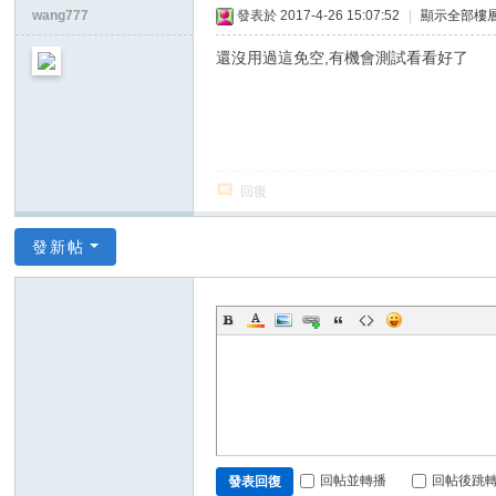
wang777
發表於 2017-4-26 15:07:52
|
顯示全部樓
還沒用過這免空,有機會測試看看好了
回復
發新帖
回帖並轉播
回帖後跳
發表回復