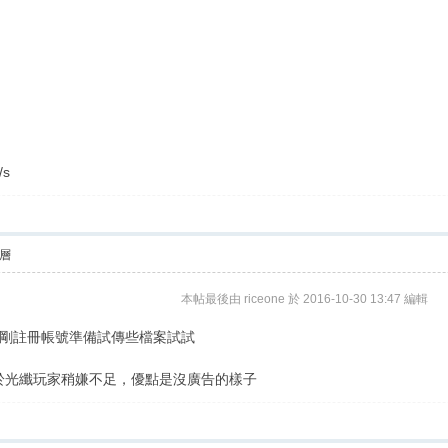
/s
層
本帖最後由 riceone 於 2016-10-30 13:47 編輯
剛註冊帳號準備試傳些檔案試試
於光纖玩家稍嫌不足，優點是沒廣告的樣子