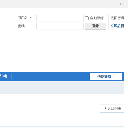
切
換
用戶名
自動登錄
找回密碼
到
窄
密碼
立即註冊
登錄
版
行榜
快捷導航
返回列表