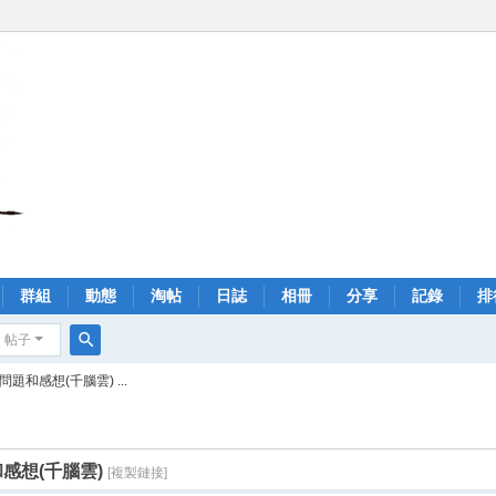
群組
動態
淘帖
日誌
相冊
分享
記錄
排
帖子
搜
和感想(千腦雲) ...
索
感想(千腦雲)
[複製鏈接]