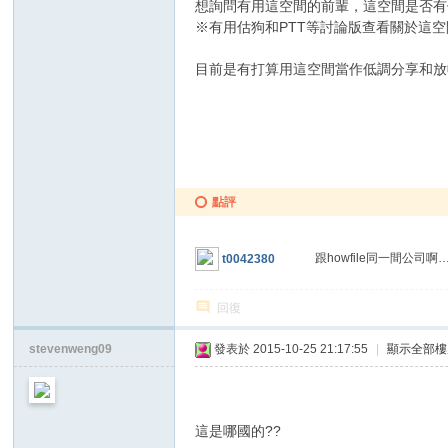
想詢問有用這空間的前輩，這空間是否有像一般
※有用估狗和PTT等討論版查看關於這空間
目前是有打算用這空間當作低調分享和放
點評
跟howfile同一間公司啊
t0042380
回復
stevenweng09
發表於 2015-10-25 21:17:55
|
顯示全部樓
這是哪國的??