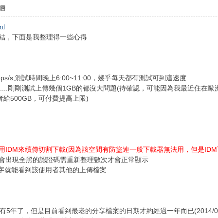
層
ml
連結，下面是我整理得一些心得
s/s,測試時間晚上6:00~11:00，幾乎每天都有測試可到這速度
.....剛剛測試上傳幾個1GB的都沒大問題(待確認，可能因為我最近住在歐
者給500GB，可付費提高上限)
以用IDM來續傳切割下載(因為該空間有防盜連一般下載器無法用，但是ID
用會出現全黑的認證碼需重新整理數次才會正常顯示
鍵字就能看到該使用者其他的上傳檔案...
年了，但是目前看到最老的分享檔案的日期才約經過一年而已(2014/06/