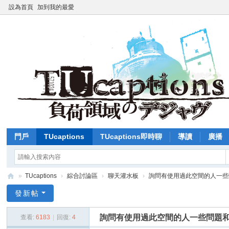
設為首頁
加到我的最愛
門戶
TUcaptions
TUcaptions即時聊
導讀
廣播
»
TUcaptions
›
綜合討論區
›
聊天灌水板
›
詢問有使用過此空間的人一些問題
T
發新帖
U
詢問有使用過此空間的人一些問題和
查看:
6183
|
回復:
4
C