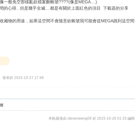
免空那樣亂砍檔案刪帳號????(像是MEGA....)
的心得...但是幾乎全滅....都是有關於上面紅色的項目 下載器的分享
收藏物的用途，如果這空間不會隨意砍帳號我可能會從MEGA跳到這空間
…
發表於 2015-10-27 17:48
層
本帖最後由 stevenweng09 於 2015-10-26 01:33 編輯