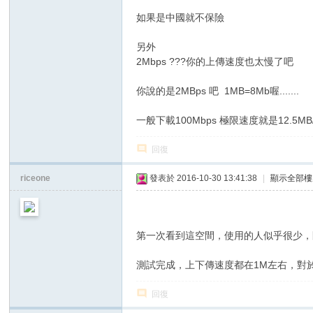
如果是中國就不保險
另外
2Mbps ???你的上傳速度也太慢了吧
你說的是2MBps 吧 1MB=8Mb喔.......
一般下載100Mbps 極限速度就是12.5MB
回復
riceone
發表於 2016-10-30 13:41:38
|
顯示全部樓
第一次看到這空間，使用的人似乎很少，
測試完成，上下傳速度都在1M左右，對
回復