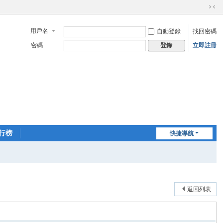
切
換
用戶名
自動登錄
找回密碼
到
窄
密碼
立即註冊
登錄
版
行榜
快捷導航
返回列表