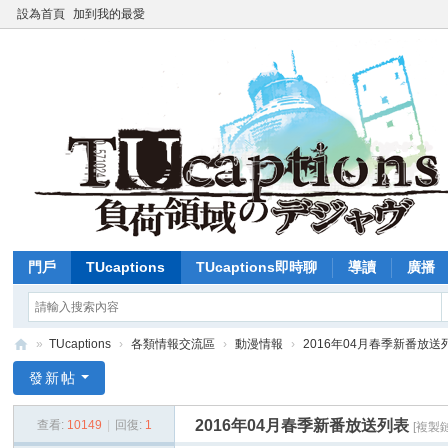
設為首頁
加到我的最愛
門戶
TUcaptions
TUcaptions即時聊
導讀
廣播
»
TUcaptions
›
各類情報交流區
›
動漫情報
›
2016年04月春季新番放送
T
發新帖
U
2016年04月春季新番放送列表
查看:
10149
|
回復:
1
[複製
C