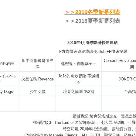
＞＞2016冬季新番列表
＞＞2016夏季新番列表
2016年4月春季新番快速連結
下方為快速連結或請使用ctrl+F快速搜尋
田中同學總是懶洋
ConcreteRevolu
卡巴內里
薄櫻鬼～御伽草子～
洋
期
ハイスペッ
JoJo的奇妙冒險 不滅鑽
火星任務 Revenge
JOKER 
ク
石
y Dogs
少年女僕
境界之輪迴 第2期
至高指
鎖鏈戰記 赫克瑟塔斯之光、雙星之
槍彈辯駁3 –The End of 希望峰學園–、七大罪 第2期、亞爾
時空幻境 20周年紀念動畫、靈能百分百、
巴哈姆特之怒 Manaria Friends、ALL OUT!!、聖潔天