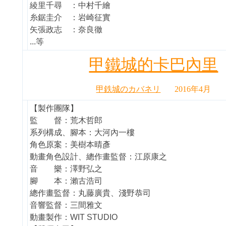
綾里千尋 ：中村千繪
糸鋸圭介 ：岩崎征實
矢張政志 ：奈良徹
...等
甲鐵城的卡巴內里
甲鉄城のカバネリ
2016年4月
【製作團隊】
監 督：荒木哲郎
系列構成、腳本：大河內一樓
角色原案：美樹本晴彥
動畫角色設計、總作畫監督：江原康之
音 樂：澤野弘之
腳 本：瀨古浩司
總作畫監督：丸藤廣貴、淺野恭司
音響監督：三間雅文
動畫製作：WIT STUDIO