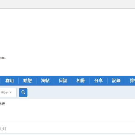
群組
動態
淘帖
日誌
相冊
分享
記錄
排
帖子
搜
列表
索
鏈接]