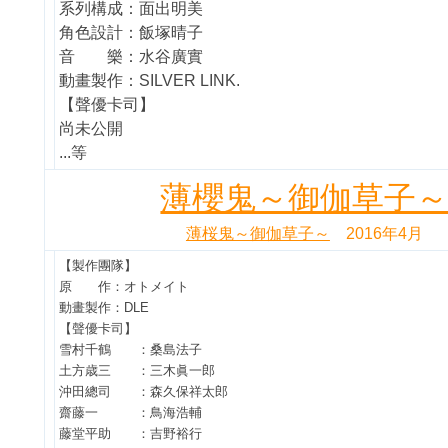
系列構成：面出明美
角色設計：飯塚晴子
音 樂：水谷廣實
動畫製作：SILVER LINK.
【聲優卡司】
尚未公開
...等
薄櫻鬼～御伽草子
薄桜鬼～御伽草子～
2016年4月
【製作團隊】
原 作：オトメイト
動畫製作：DLE
【聲優卡司】
雪村千鶴 ：桑島法子
土方歳三 ：三木眞一郎
沖田總司 ：森久保祥太郎
齋藤一 ：鳥海浩輔
藤堂平助 ：吉野裕行