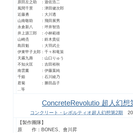
原田左之助 ：遊佐浩二
風間千景 ：津田健次郎
近藤勇 ：大川透
山南敬助 ：飛田展男
永倉新八 ：坪井智浩
井上源三郎 ：小林範雄
山崎烝 ：鈴木貴征
島田魁 ：大羽武士
伊東甲子太郎：千々和竜策
天霧九壽 ：山口りゅう
不知火匡 ：吉田裕秋
南雲薰 ：伊藤葉純
千姫 ：石川綾乃
君菊 ：勝田晶子
...等
ConcreteRevolutio 超人幻想
コンクリート・レボルティオ超人幻想
第2期
20
【製作團隊】
原 作：BONES、會川昇