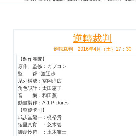
逆轉裁判
逆転裁判
2016年4月（土）17：30
【製作團隊】
原作、監修：カプコン
監 督 : 渡辺歩
系列構成：冨岡淳広
角色設計：太田恵子
音 樂：和田薫
動畫製作：A-1 Pictures
【聲優卡司】
成步堂龍一：梶裕貴
綾里真宵 ：悠木碧
御劍怜侍 ：玉木雅士