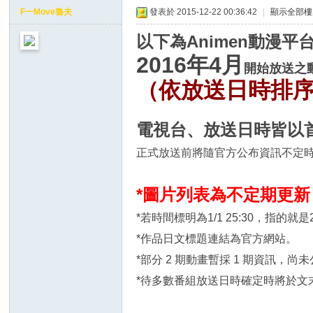
ap
F一Move魯夫
發表於 2015-12-22 00:36:42
|
顯示全部樓
tio
以下為Animen動漫
ns
2016年4月
開始
放送之
（依放送日時排
電視台、放送日時皆以
正式放送前將隨官方公布資訊不定
*圖片列表為不定期更
*若時間標明為1/1 25:30，指的就
*作品日文標題連結為官方網站。
*部分 2 期動畫暫採 1 期資訊，
*待多數番組放送日時確定時將於文