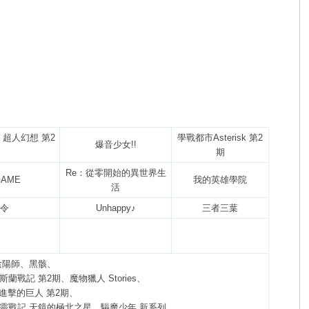
tio 超人幻想 第2
學戰都市Asterisk 第2
爆音少女!!
期
Re：從零開始的異世界生
GAME
我的英雄學院
活
令
Unhappy♪
三者三葉
陰陽師、黑骸、
斯蘭戰記 第2期、魔物獵人 Stories、
進擊的巨人 第2期、
使、發條精靈戰記 天鏡的極北之星、驅魔少年 新系列