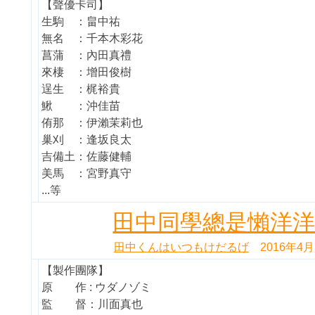
【聲優卡司】
生駒 ：畠中祐
無名 ：千本木彩花
菖蒲 ：內田真禮
來棲 ：增田俊樹
逞生 ：梶裕貴
鰍 ：沖佳苗
侑那 ：伊瀨茉莉也
巢刈 ：逢坂良太
吉備土：佐藤健輔
美馬 ：宮野真守
...等
田中同學總是懶洋
田中くんはいつもけだるげ
2016年4月
【製作團隊】
原 作 : ウダノゾミ
監 督：川面真也