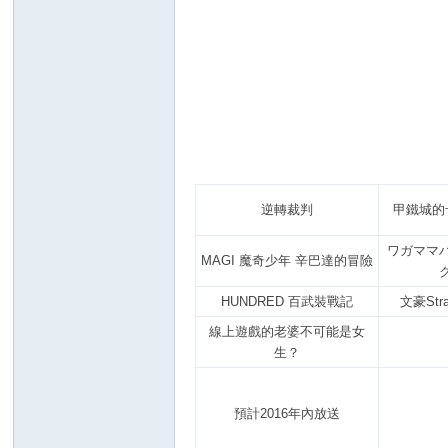
逆轉裁判
甲鐵城的
ワガママ
MAGI 魔奇少年 辛巴達的冒險
HUNDRED 百武裝戰記
文豪Stra
線上遊戲的老婆不可能是女
生？
預計2016年內放送