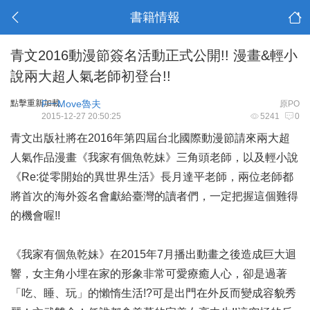
書籍情報
青文2016動漫節簽名活動正式公開!! 漫畫&輕小
說兩大超人氣老師初登台!!
點擊重新加載
F一Move魯夫
原PO
2015-12-27 20:50:25
5241
0
青文出版社將在2016年第四屆台北國際動漫節請來兩大超
人氣作品漫畫《我家有個魚乾妹》三角頭老師，以及輕小說
《Re:從零開始的異世界生活》長月達平老師，兩位老師都
將首次的海外簽名會獻給臺灣的讀者們，一定把握這個難得
的機會喔!!
《我家有個魚乾妹》在2015年7月播出動畫之後造成巨大迴
響，女主角小埋在家的形象非常可愛療癒人心，卻是過著
「吃、睡、玩」的懶惰生活!?可是出門在外反而變成容貌秀