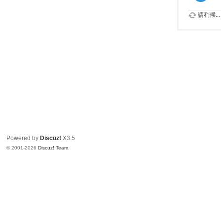
請稍候...
Powered by
Discuz!
X3.5
© 2001-2026
Discuz! Team
.