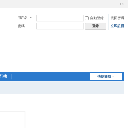
切
換
用戶名
自動登錄
找回密碼
到
窄
密碼
立即註冊
登錄
版
行榜
快捷導航