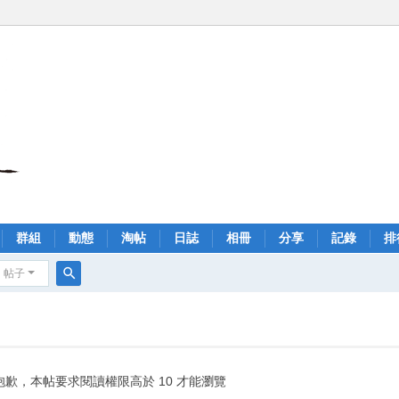
群組
動態
淘帖
日誌
相冊
分享
記錄
排
帖子
搜
索
抱歉，本帖要求閱讀權限高於 10 才能瀏覽