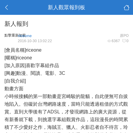
新人觀眾報到板
新人報到
點擊重新加載
riceone
原PO
2016-10-30 13:02:22
6367
0
[會員名稱]riceone
[暱稱]riceone
[加入原因]喜歡字幕組作品
[興趣]動漫、閱讀、電影、3C
[自我介紹]
動畫方面
小時候接觸的第一部動畫是宮崎駿的龍貓，自此便無可自拔
地陷入。但礙於台灣網路速度，當時只能透過租借的方式觀
賞。直到大學後有了ADSL，才發現網路上的廣大資源，從
有新番就下載，到挑選字幕組觀賞作品，這段漫長的時間累
積了不少愛好之作，海賊王、獵人、火影忍者自不待言，玲