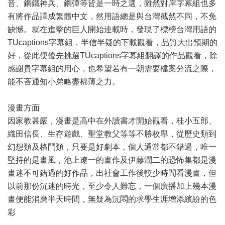
音、鋼鐵神兵、鋼彈等皆是一時之選，雖然對岸字幕組也多
有將作品譯成繁體中文，然用語總是與台灣截然不同，不免
缺憾。就在進擊的巨人開始連載時，發現了標榜台灣用語的
TUcaptions字幕組，半信半疑的下載觀看，品質大出預期的
好，從此便優先挑選TUcaptions字幕組翻譯的作品觀看，除
感謝貴字幕組的用心，也希望若有一朝需要檔案分流之際，
能不吝通知小弟略盡棉薄之力。
漫畫方面
因家教甚嚴，漫畫是高中在外讀書才開始觀看，桂小五郎、
織田信長、生存遊戲、聖堂教父等等不勝枚舉，從歷史類到
幻想類及格鬥類，只要是好劇本，個人通常都不錯過，唯一
堅持的是畫風，池上遼一的畫作及伊藤潤二的恐怖集都是漫
畫迷不可錯過的好作品，出社會工作後較少時間看漫畫，但
以前那份沉迷的時光，至少令人難忘，一個廣播加上幾本漫
畫便能消磨半天時間，無疑為沉悶的求學生涯增添繽紛的色
彩