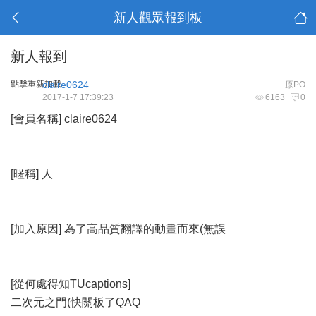
新人觀眾報到板
新人報到
點擊重新加載
claire0624
原PO
2017-1-7 17:39:23
6163
0
[會員名稱] claire0624
[暱稱] 人
[加入原因] 為了高品質翻譯的動畫而來(無誤
[從何處得知TUcaptions]
二次元之門(快關板了QAQ