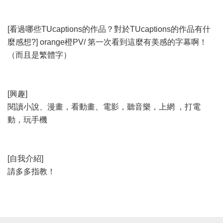
[看過哪些TUcaptions的作品？對於TUcaptions的作品有什
麼感想?] orange橙PV/ 第一次看到這麼有美感的字幕啊！
（而且是繁體字）
[興趣]
閱讀小說、漫畫，看動畫、電影，聽音樂，上網 ，打電
動，玩手機
[自我介紹]
請多多指教！