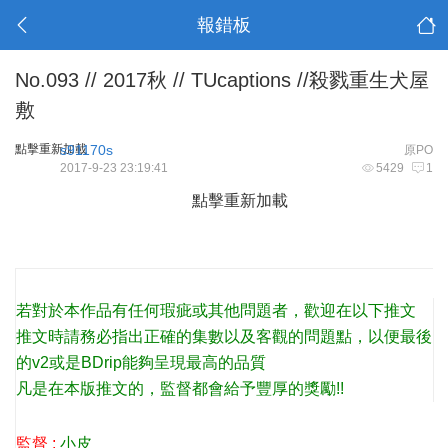
報錯板
No.093 // 2017秋 // TUcaptions //殺戮重生犬屋
敷
點擊重新加載
s91170s
原PO
2017-9-23 23:19:41
5429
1
點擊重新加載
§ 報錯 §
若對於本作品有任何瑕疵或其他問題者，歡迎在以下推文
推文時請務必指出正確的集數以及客觀的問題點，以便最後
的v2或是BDrip能夠呈現最高的品質
凡是在本版推文的，監督都會給予豐厚的獎勵!!
§ 主要字幕製作人員 §
監督 :
小皮