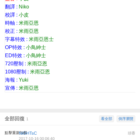
翻譯 :
Niko
校譯 :
小皮
時軸 :
米雨亞恩
校正 :
米雨亞恩
字幕特效 :
米雨亞恩士
OP特效 :
小鳥紳士
ED特效 :
小鳥紳士
720壓制 :
米雨亞恩
1080壓制 :
米雨亞恩
海報 :
Yuki
宣傳 :
米雨亞恩
全部回復
看全部
倒序瀏覽
1
點擊重新加載
NiGHTsC
頭香
2017-10-16 00:06:40