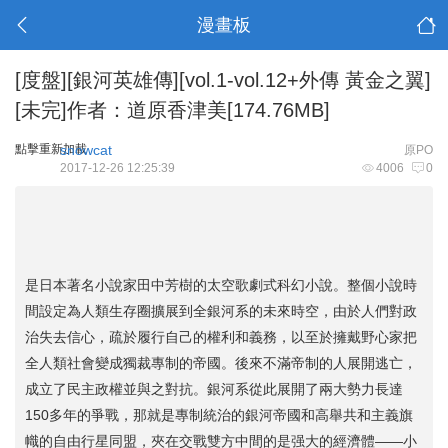
漫畫板
[度盤][銀河英雄傳][vol.1-vol.12+外傳 黃金之翼]
[未完]作者：道原香津美[174.76MB]
點擊重新加載
snowcat
原PO
2017-12-26 12:25:39
4006
0
是日本著名小說家田中芳樹的太空歌劇式科幻小說。整個小說時
間設定為人類生存圈擴展到全銀河系的未來時空，由於人們對政
治失去信心，疏於履行自己的權利和義務，以至於擁戴野心家把
全人類社會變成獨裁專制的帝國。後來不滿帝制的人展開逃亡，
成立了民主政權並與之對抗。銀河系從此展開了兩大勢力長達
150多年的爭戰，那就是專制統治的銀河帝國和高舉共和主義旗
幟的自由行星同盟，夾在交戰雙方中間的是强大的經濟體——小