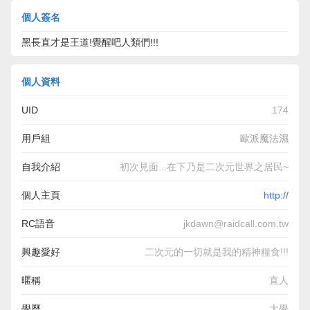
個人簽名
黑長直才是王道!覺醒吧人類們!!!
個人資料
UID
174
用戶組
歐派魔法濕
自我介紹
初次見面...在下乃是二次元世界之居民~
現正就讀於新•異人類實驗大學大學部...
個人主頁
http://
請多多指教喔~
RC語音
jkdawn@raidcall.com.tw
興趣愛好
二次元的一切就是我的精神糧食!!!
最近偶爾接觸一下三次元的日劇...
暱稱
直人
學歷
大學