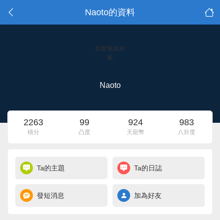
Naoto的資料
點擊重新加
載
Naoto
2263
99
924
983
積分
凸度
天龍幣
八卦度
Ta的主題
Ta的日誌
發短消息
加為好友