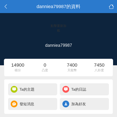
danniea79987的資料
點擊重新加
載
danniea79987
14900
0
7400
7450
積分
凸度
天龍幣
八卦度
Ta的主題
Ta的日誌
發短消息
加為好友