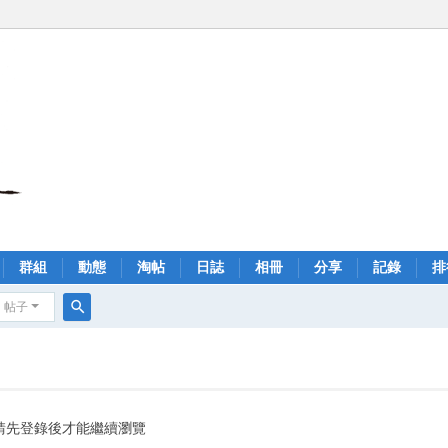
群組
動態
淘帖
日誌
相冊
分享
記錄
排
帖子
搜
索
請先登錄後才能繼續瀏覽