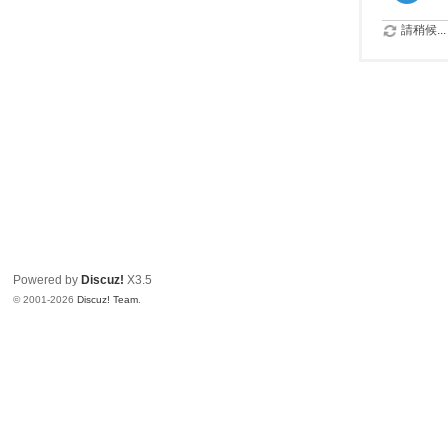
請稍候...
Powered by
Discuz!
X3.5
© 2001-2026
Discuz! Team
.