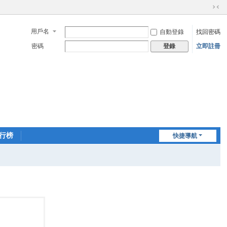
切
換
用戶名
自動登錄
找回密碼
到
窄
密碼
立即註冊
登錄
版
行榜
快捷導航