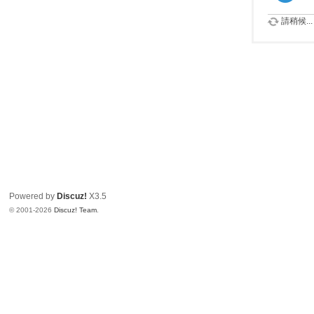
請稍候...
Powered by
Discuz!
X3.5
© 2001-2026
Discuz! Team
.