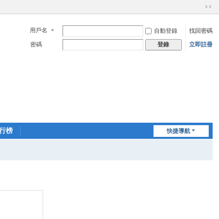
切
換
用戶名
自動登錄
找回密碼
到
窄
密碼
立即註冊
登錄
版
行榜
快捷導航