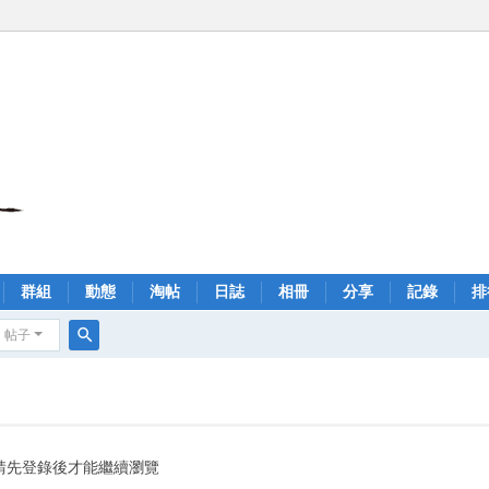
群組
動態
淘帖
日誌
相冊
分享
記錄
排
帖子
搜
索
請先登錄後才能繼續瀏覽